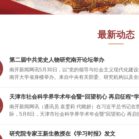
最新动态
第二届中共党史人物研究南开论坛举办
南开新闻网讯5月30日，以“党的领导与社会主义现代化建
南开大学省身楼举办。来自中央有关部委、研究机构以及全
聚一堂，深入研讨中共党史人物研究与社会主义现代化建
南开大学中共党史党建研究院、南开大学·中国社会科学院
天津市社会科学界学术年会暨“回望初心 再启征程”
究中心联合主办，南开大学周恩来和中共党史人物研究中心
南开新闻网讯（通讯员 袁雯莉 代晓妍）在习近平总书记
深入学习贯彻党的二十届四中全会精神，系统深化中共党史
际，5月8日，天津市社会科学界学术年会暨“回望初心 再
会主义现代化建设规划的历史经验与理论成果，推动构建中
余名哲学社会科学工作者齐聚一堂，围绕中国特色哲学社会
质量发展与中国式现代化建设全局。 南开大学党委书记
社会科学界联合会主办，南开大学·中国社会科学院大学2
会长、中共中央党史和文献研究院原院务委员、原中央党史
研究院专家王新生教授在《学习时报》发文
史学学会、天津市经济学学会、天津市文学学会、天津市国
师范大学教授唐洲雁作主旨报告。南开大学原副校长、马克