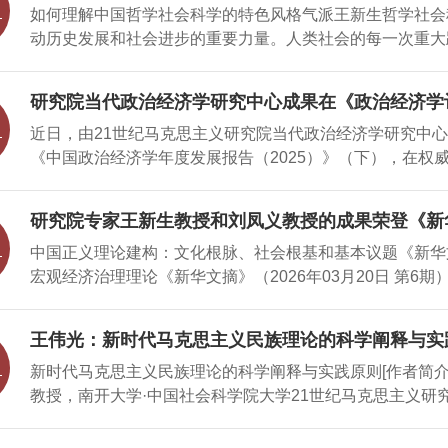
如何理解中国哲学社会科学的特色风格气派王新生哲学社会
的副部长、市社科联主席李旭炎，南开大学党委副书记梁琪
告。 杨庆山在致辞中回顾了南
动历史发展和社会进步的重要力量。人类社会的每一次重大
学会原会长陈晏清发表寄语。中国社会科学院原院长、南开
社会科学的知识变革和思想先导。2016年5月17日，习
记、专职副主席、市委宣传部副部长（兼）王立文主持开幕
要讲话，以宏阔的历史视野和深邃的战略眼光，系统回答了
节作总结讲话。李旭炎在致辞中回顾了十年来天津社科界贯彻
研究院当代政治经济学研究中心成果在《政治经济学
方向性的重大命题，深刻揭示了哲学社会科学特色、风格、
效。他强调，社科界要坚持以习近平文化思想为指导，坚守
近日，由21世纪马克思主义研究院当代政治经济学研究中
哲学社会科学提供了根本遵循。哲学社会科学的特色风格气
设、民族复兴贡献智慧
《中国政治经济学年度发展报告（2025）》（下），在权
泛而深刻的社会变革，也正在进行着人类历史上最为宏大而
纪马克思主义研究院当代政治经济学研究中心的年度重要研
为理论创造、学术繁荣和文化发展提供强大动力和广阔空间
国政治经济学研究状况的全面梳理，更是中心致力于推动理论
社会科学的特色、风格、气派的概念，他指出：“哲学社会
研究院专家王新生教授和刘凤义教授的成果荣登《新华
21世纪马克思主义研究院以第一署名单位，进一步加强与
物，是成熟的标志，是实力的象征，也是自信的体现。”这
中国正义理论建构：文化根脉、社会根基和基本议题《新华文摘
究领域的优秀专家学者，持续推出《中国政治经济学年度发展报
气派所需要的历史条件，又强调了其
宏观经济治理理论《新华文摘》（2026年03月20日 第6期
加强与相关媒体及平台合作，以扩大报告的影响力，社会反
王伟光：新时代马克思主义民族理论的科学阐释与实
新时代马克思主义民族理论的科学阐释与实践原则[作者简
教授，南开大学·中国社会科学院大学21世纪马克思主义研
铸牢中华民族共同体意识的重要思想，凝聚各族人民共同奋
论，在实现中华民族复兴伟业的进程中，夯实打牢马克思主