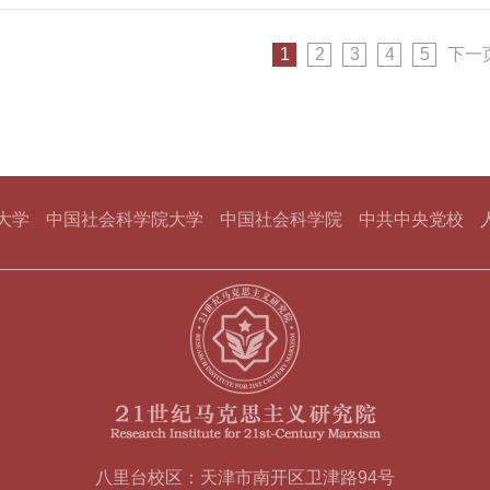
价值与现实意义。作者简介：宁悦，南开大学马克思主义学
生物学等自然科学基础课程，高度关注系统论、控制论、信
社会科学院大学21世纪马克思主义研究院助理研究员，列宁
然辩证法和科技哲学，研究了自然科学中的哲学问题，合著
论学科研究》《毛泽东邓小平理论研究》《理论视野》《世
1
2
3
4
5
下一
并成为畅销书。由于有社会这所大学的经历，我深刻认识到
物上发表期
管用的，才有指导作用。在中央党校攻读硕士和博士研究生
理论与现实问题。这也是基于人民群众和当时的社会实践的
放和社会主义现代化建设新时期。苏东各国社会主义的历史
会主义的现实实践，都把搞清楚“什么是社会主义、怎样建设
克思主义”摆在了全党面前。回
大学
中国社会科学院大学
中国社会科学院
中共中央党校
八里台校区：天津市南开区卫津路94号