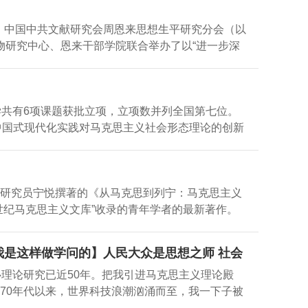
范畴特性，马克思主义民族理论的世界观方法论体
际，中国中共文献研究会周恩来思想生平研究分会（以
论科学的内涵。历史和实践都告诉我们，无产阶级
物研究中心、恩来干部学院联合举办了以“进一步深
]民族；阶级；马克思主义民族理论；唯物史观；中华
式召开，主会场设在位于周恩来家乡江苏淮安的恩来
会主义思想，深刻理解和把握习近平总书记关于铸
、牛文利、张严、罗永宽、程美东、唐凤红、王启
问题的正确道路，铸牢中华民族共同体意识，加强
杨颂周（派代表）出席，在线的近50位理事参加会
族复兴伟业，非常有必要重温、学习和掌握马克思
学共有6项课题获批立项，立项数并列全国第七位。
来和中共党史人物研究中心主任牛文利，南开大学
中国式现代化实践对马克思主义社会形态理论的创新
学院常务副院长黄少基、副院长梁文凤等全程参会
次高、资助力度大、权威性强的研究项目，国家社科
机构和高校开展周恩来和中共党史人物研究宣传和
力的重要指标，旨在鼓励广大社会科学工作者弘扬
出了一些好的意义建议，对谋划2028年周恩来同
研究院专家王新生教授获批项目简介：《中国式现
颖超纪念馆举办了“从未远去的身影——周恩来”特
心研究员宁悦撰著的《从马克思到列宁：马克思主义
在世界百年未有之大变局加速演进的历史时代，中
世纪马克思主义文库”收录的青年学者的最新著作。
了鲜活样本与思想源泉。马克思主义的社会形态理
著出版时间：2025年5月出版单位：南开大学出
把握中国式现代化实践的内在发展规律提供了重要
研究主题，系统梳理并深入剖析马克思、恩格斯及
析其理论创新的深层逻辑，是亟待深入探究的重大
我是这样做学问的】人民大众是思想之师 社会
此基础上，本文以 “从个别上升到一般” 的辩证分
，揭示其对马克思主义社会形态理论的创新性贡
心理论研究已近50年。把我引进马克思主义理论殿
遍性原则与方法论体系，并将其置于新时代中国共
70年代以来，世界科技浪潮汹涌而至，我一下子被
克思主义意识形态治理思想对 “中国之治” 的时代
，我选修了高等数学、数理逻辑、化学、物理学、