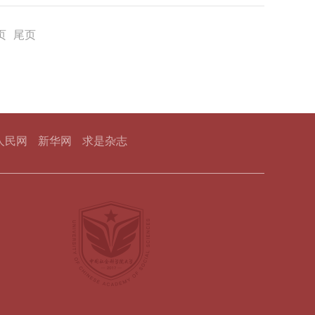
院马克思主义基本原理教研室讲师，南开大学·中国
息论等新崛起的学科和高新技术。我着重钻研了自
思想研究会理事。2011年至今，在《马克思主义理
的《控制论、信息论、系统科学与哲学》两次再版
界社会主义研究》《青年探索》《学习时报》等刊
页
尾页
理论只有与实际相结合、真正回答现实问题，才是
阶段，我开始从马克思主义世界观的角度思索重大
需要。党的十一届三中全会以后，我国进入改革开
教训、我国社会主义建设的艰辛探索、中国特色社
社会主义”“什么是马克思主义，怎样坚持和发展马
人民网
新华网
求是杂志