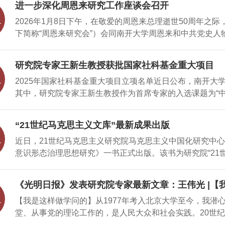
进一步深化周恩来研究工作座谈会召开
观点构成的理论体系，民族具有历史、地域、社会、政治等
2026年1月8日下午，在敬爱的周恩来总理逝世50周年之
现了以唯物史观为基础，马克思主义经典作家赋予了民族理
下简称“周恩来研究会”）会同南开大学周恩来和中共党史人
政党在处理民族问题时必须坚持马克思主义原则。[关键词
化周恩来研究”为主题的工作座谈会。座谈会以腾讯会议方
民族共同体意识 全面贯彻落实习近平新时代中国特色社
干部学院，由杨明伟会长主持。周恩来研究会副会长潘敬国
牢中华民族共同体意识的重要思想，走中国特色的解决民族
研究院专家王新生教授获批国家社科基金重大项目
海、盛军、韩同友、祁素娟、郑超以及张亚青（派代表）、
中华民族大团结，凝聚全国各族人民共同奋斗，实现中华民
2025年国家社科基金重大项目立项名单近日公布，南开大
议。联合主办单位代表南开大学党委副书记、南开大学周恩
主义民族理论，夯实打牢马克思
其中，研究院专家王新生教授作为首席专家的入选课题为“
原副校长、南开大学马克思主义学院院长王新生，恩来干部
贡献研究”。作为目前我国哲学社会科学项目资助体系中层
并发言。与会同志汇报交流了近期全国各纪念地、有关研究
基金重大项目是衡量高校哲学社会科学的发展水平和科研实
纪念的相关情况，对进一步深化周恩来和中共党史人物研究提
“21世纪马克思主义文库”最新成果出版
优良学风，推出具有学术传承创新价值的高水平研究成果。
志诞辰130周年的相关活动提出了一些设想。天津周恩来邓
近日，21世纪马克思主义研究院马克思主义中国化研究中
代化实践对马克思主义社会形态理论的创新贡献研究》 
展、“弘扬伟人风
意识形态治理思想研究》一书正式出版。该书为研究院“21
国式现代化实践为马克思主义社会形态理论的创新发展提供
《从马克思到列宁：马克思主义意识形态治理思想研究》宁悦
论揭示了人类社会发展的阶段性特征和内在规律，也为我们
版社内容简介：本书以马克思主义意识形态治理思想为核心
的方法论基础。如何从这一宏阔实践中提炼规律性认识，剖
《光明日报》发表研究院专家最新文章：王伟光 |【
列宁意识形态治理思想的基本原则、内在逻辑与实践路径。在
课题。因此，深入研究中国式现代化的理论逻辑和实践逻辑
实践是理论之母
【我是这样做学问的】从1977年考入北京大学至今，我潜
析方法为依托，提炼归纳马克思主义意识形态治理思想的普
献，必将为马克思主义社会形态理论的
堂、从事党的理论工作的，是人民大众和社会实践。20世纪
产党引领国家治理现代化的实践场域中加以审视，进而探讨马
吸引住了。大学期间，在精读马克思主义哲学经典的基础上