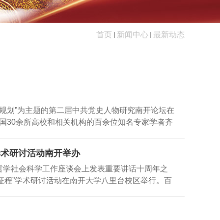
首页
新闻中心
最新动态
设规划”为主题的第二届中共党史人物研究南开论坛在
国30余所高校和相关机构的百余位知名专家学者齐
设规划。 本届论坛由南开大学马克思主义学院、
大学21世纪马克思主义研究院、南开大学党内法规研
学术研讨活动南开举办
承办，得到中共党史人物研究会的大力支持，旨在
在哲学社会科学工作座谈会上发表重要讲话十周年之
研究特别是中共党史人物研究，全面总结党领导社
启征程”学术研讨活动在南开大学八里台校区举行。百
国哲学社会科学自主知识体系，更好服务“十五五”高
科学建设深入研讨、交流互鉴。本次会议由天津市
杨庆山出席开幕式并致辞。中共党史人物研究会原
1世纪马克思主义研究院、天津市哲学学会、天津市历
研究室副主任张树军，山东省政协原副主席、山东
学研究会联合承办。天津市委宣传部分管日常工作
思主义学院院长王新生主持开幕式及主旨报