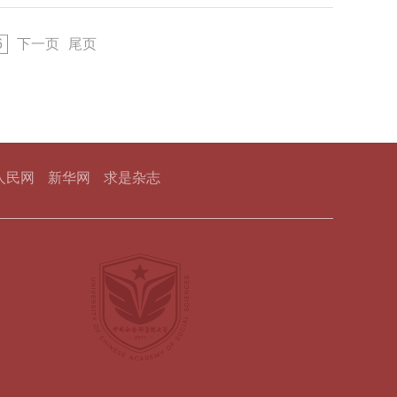
化主导性、在与世界其他文明交流互鉴中表现出的
发展研究院院长王永昌，天津市社科联主席、南开
为，中华文化主体性自古有之，要注重研究中华文
社会科学院大学党委书记崔唯航，中国社会科学出
是中国共产党带领中国人民重新建立起来的，是在
6
下一页
尾页
亚研究所党委原书记高京斋，天津社会科学院党组
南开大学党委书记杨庆山，南开大学校长陈雨露，
王新生等我校领导出席纪念大会。会议由陈雨露主
五年来，坚持以习近平新时代中国特色社会主义思想
养，努力构建当代中国马克思主义、21世纪马克思
人民网
新华网
求是杂志