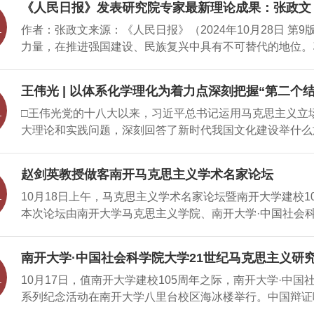
《人民日报》发表研究院专家最新理论成果：张政文 
典作家关于“建设中华民族现代文明”的重要论述。基于唯
校，南开大学在思想政治教育人才培养、学科发展和专业建
自主知识体系
作者：张政文来源：《人民日报》（2024年10月28日 
明不是什么别的文明，而是中国特色社会主义的“人类文明
促进思想政治教育专业建设和学科
力量，在推进强国建设、民族复兴中具有不可替代的地位。
方向；坚持以人民为中心；坚持建设社会主义先进文化，建
学，归根结底是建构中国自主的知识体系。”党的二十届三
始终坚持继承、发扬和光大中华优秀传统文化；始终坚持兼
识体系”，对新时代哲学社会科学建设作出部署。坚持把马
进中华民族现代文明建设；始终坚持中华民族现代文明的中
王伟光 | 以体系化学理化为着力点深刻把握“第二个结
秀传统文化相结合，为发展中国特色哲学社会科学提供了科
的中华民族现代文明。关键词：习近平文化思想；唯物史观；中
□王伟光党的十八大以来，习近平总书记运用马克思主义立
体系开辟了根本途径。深刻把握构建中国哲学社会科学自主
日，习近平
大理论和实践问题，深刻回答了新时代我国文化建设举什么
的重要工具，哲学社会科学具有鲜明的实践性、历史性特征
本问题，系统回答了新时代坚持和发展什么样的中国特色社
展规律的深刻把握，为构建中国哲学社会科学自主知识体系
化的重大课题，形成了习近平文化思想。习近平文化思想深
国具体实际相结合，要求立足国情实际。马克思、恩格斯指
赵剑英教授做客南开马克思主义学术名家论坛
识，丰富和发展了马克思主义文化理论，为新时代中国特色
这些体系的那个时期的需要而形成起来的。”坚持同中国具
10月18日上午，马克思主义学术名家论坛暨南开大学建校
则、提供了科学方法，构成系统完整、逻辑严密的科学理论
主知识体系的逻
本次论坛由南开大学马克思主义学院、南开大学·中国社会
于以体系化学理化为着力点深刻把握“第二个结合”，通过科学
平新时代中国特色社会主义思想教学联盟、马克思主义基本
系，切实做到学深悟透。“第二个结合”为坚持和发展中国
版社党委书记、社长赵剑英教授作学术讲座。活动由南开大
出：“在五千多年中华文明深厚基础上开辟和发展中国特色
南开大学·中国社会科学院大学21世纪马克思主义研
剑英教授以“中华文化主体性的历史发展逻辑”为题，从中
同中华优秀传统文化相结合是必由之路。”习近平文化思想
10月17日，值南开大学建校105周年之际，南开大学·中
危机与重构、在探索和发展中不断增强中华文化主体性和习
于马克思主义中国化时代化的历史
系列纪念活动在南开大学八里台校区海冰楼举行。中国辩证
主体性四个方面入手进行了深入剖析。赵剑英教授指出，中
学21世纪马克思主义研究院院长、中国社会科学院大学教