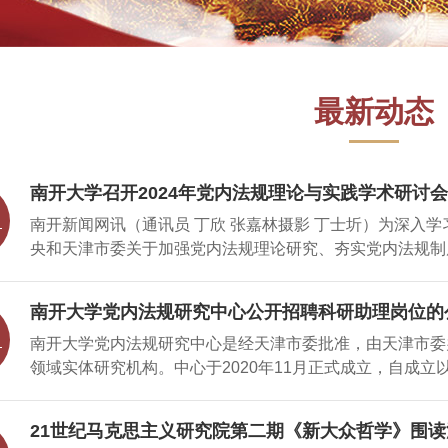
最新动态
南开大学召开2024年党内法规理论与实践学术研讨会
南开新闻网讯（通讯员 丁欣 张嘉林摄影 丁士圻）为深入
央和天津市委关于加强党内法规理论研究、夯实党内法规制
南开大学党内法规研究中心建设和研究工作高质量发展，11月
研讨会在八里台校区召开。南开大学党委副书记牛文利，南
南开大学党内法规研究中心公开招聘科研助理岗位的
新生，天津社会科学院党组书记、院长钟会兵，天津外国语
南开大学党内法规研究中心是经天津市委批准，由天津市委
处处长刘宗龙，以及天津市部分高校马克思主义学院、法学院
领域实体研究机构。中心于2020年11月正式成立，自成
究中心立项重点课题负责人及课题组代表参会。会议由南开
力支持，中心坚持以加强党内法规理论研究为基础，以培养
在致辞中指出，党的二十届三中全会提出了一系列与党内法
设为重点，以为全面从严治党和社会主义法治提供有力支持
提供了新的方向和任务。党内法规研究中心要进一步深化对
21世纪马克思主义研究院第二期《新大众哲学》围
根本，致力于推动研究中心真正建设成为国内党内法规研究
革，通过法规制度的完善来推进党的建设新的伟大工程，深