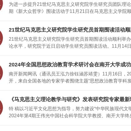
为进一步提升21世纪马克思主义研究院学生研究员团队理
员等40余名专家组成的研究队伍。专家团队每年承担多项
和价值；要进一步深化党内法
期《新大众哲学》围读活动于11月21日在马克思主义学院
内法规实践工作；中心每年编印内部刊物《南开大学党内法
学生研究员参加。本期围读活动围绕《新大众哲学》“唯物论
考，向全国相关科研院所发布；中心连续举办党内法规理论
么？”“为何要反对主观唯心主义？”“如何实现人与自然的和
根据工作需要，南开大学党内法规研究中心拟公开招聘科研
21世纪马克思主义研究院学生研究员首期围读活动顺
出，把抽象的观点以通俗的表达讲清楚，在宏大的马克思主
及应聘工作安排公告如下。一、招聘岗位及职责（一）招聘
21世纪马克思主义研究院学生研究员首期围读活动顺利举办
大众哲学》一书做到了学术性与说理性并重，该书针对重大
数：1人（三）岗位职责1.文案撰
论水平，研究院于近日启动学生研究员围读活动。11月14
展，注重吸收人类思想新成果，进行哲学提升、理论创新。
思主义学院讲师宁悦领读指导，全体学生研究员参加。宁悦
会。在集体研讨环节，马红英、张嘉林、刁雯、王亚格、丁
（总论篇）进行领读，为同学们介绍了《新大众哲学》的写作
得，并就“人工智能的劳动力主体资格”“人工智能是可变资本
2024年全国思想政治教育学术研讨会在南开大学成
么是中国化、时代化、大众化的马克思主义哲学”三个方面出
热点话题展开讨论，袁航针对同学们的疑问一一作详细回应
南开新闻网讯（通讯员王泓力徐钰涵苏靖雯）11月16日，2
《新大众哲学》一书对新形势下推动马克思主义哲学大众化
众哲学》真正意
开，来自全国各地的专家学者围绕主题“思想政治教育学科
嘉林、纪洪伟、刁雯、潘子檬等学生研究员纷纷发言，汇报
部长马波，天津市社会科学界联合会党组成员、专职副主席
学习哲学、学习马克思主义哲学的心路历程，交流了彼此对
致辞。中国社会科学院马克思主义研究院院长辛向阳出席开
感悟。据悉，21世纪马克思主义研究院学生研究员围读活
《马克思主义理论教学与研究》发表研究院专家最新理
主义学院党委负责人主持。 本次论坛由南开大学、中国
挥研究院和马院专家资源优势，为学生研究员团队搭建理论
导，努力建设“中华民族现代文明”新形态
特 稿以习近平文化思想为指导，努力建设“中华民族现代文
思主义学院、中国社会科学院马克思主义研究院马克思主义
《新大众哲学》，该书
2024年第4期王伟光中国社会科学院大学教授、南开大学
新智库承办，《马克思主义研究》编辑部、《思想理论教育
平总书记关于“建设中华民族现代文明”的重要论述是习近
主义理论学科研究》编辑部、《道德与文明》编辑部、《南
力建设中华民族现代文明，要以唯物史观和马克思主义文明
义理论教学与研究》编辑部协办。 牛文利在致辞中表示