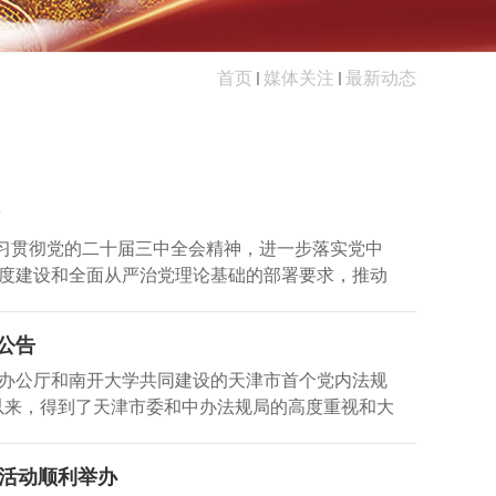
首页
媒体关注
最新动态
学习贯彻党的二十届三中全会精神，进一步落实党中
度建设和全面从严治党理论基础的部署要求，推动
20日，2024年南开大学党内法规理论与实践学术
开大学原副校长、党内法规研究中心常务副主任王
公告
大学党委副书记胡志刚，天津市委办公厅政策法规
办公厅和南开大学共同建设的天津市首个党内法规
负责人、党史党建专家学者、2024年党内法规研
立以来，得到了天津市委和中办法规局的高度重视和大
大学党内法规研究中心副主任纪亚光主持。牛文利
党内法规专业人才为抓手，以推动党内法规制度建
规相关的重要部署，为南开大学开展党内法规研究
为目标，以推进国家治理体系和治理能力现代化为
党内法规基础理论的研究，围绕党的建设制度改
读活动顺利举办
高地。中心现已形成由学术指导委员会及特聘研究
入探讨党内法规在推进中国式现代化过程中的作用