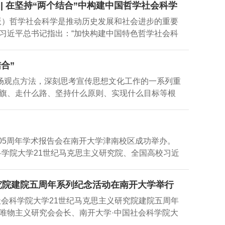
| 在坚持“两个结合”中构建中国哲学社会科学
物史观和马克思主义文明观，可以判定中华民族现代文
设方面取得了丰硕成果。南开大学要以思政课建设
第9版）哲学社会科学是推动历史发展和社会进步的重要
新形态”。建设中华民族现代文明要始终坚持社会主义
习近平总书记指出：“加快构建中国特色哲学社会科
设具有强大凝聚力和引领力的社会主义意识形态；
中全会《决定》提出：“构建中国哲学社会科学自主知
收并蓄国外先进文明；始终坚持以中国式现代化推
克思主义基本原理同中国具体实际相结合、同中华优
国特色，建设具有中国特色、中国风格、中国气派
合”
学方法论指引，为构建中国哲学社会科学自主知识
华民族现代文明；中国式现代化2022年10月28
场观点方法，深刻思考宣传思想文化工作的一系列重
知识体系的根本途径作为人们认识世界、改造世界
旗、走什么路、坚持什么原则、实现什么目标等根
。坚持“两个结合”体现了对中国特色哲学社会科学发
会主义文化、怎样坚持和发展中国特色社会主义文
指明了根本途径。坚持把马克思主义基本原理同中
化了我们党对中国特色社会主义文化建设规律的认
出：“一切划时代的体系的真正的内容都是由于产生
社会主义文化建设指明了前进方向、确立了基本原
体实际相结合，鲜明标注了构建中国哲学社会科学自
105周年学术报告会在南开大学津南校区成功举办。
体系。深学细悟习近平文化思想，一个重要方面在
科学院大学21世纪马克思主义研究院、全国高校习近
把握守正与创新、魂脉和根脉、“体”与“用”的关
原理虚拟教研室联合主办，邀请到中国社会科学出
特色社会主义文化指明必由之路习近平总书记指
学马克思主义学院常务副院长余一凡教授主持。赵
社会主义，把马克思主义基本原理同中国具体实际、
究院建院五周年系列纪念活动在南开大学举行
华文化主体性的历史形态、近代中华文化主体性遭遇的
把坚持和发展中国特色社会主义文化这一重大课题置
国社会科学院大学21世纪马克思主义研究院建院五周年
近平新时代中国特色社会主义思想巩固了中华文化
唯物主义研究会会长、南开大学·中国社会科学院大
华文化主体性体现为中华民族在生产生活实践基础
授、南开大学终身教授王伟光，天津市政协原主席邢