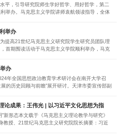
论水平，引导研究院师生学好哲学、用好哲学，第二
天津社会科学重点课题，通过理论研究支撑天津市党
顺利举办。马克思主义学院讲师袁航领读指导，全体
规研究动态》，为党内法规研究提供重要学术参
篇”进行阅读。袁航重点阐述了“世界的本原是什
与实践学术研讨会，已成为中心的重要学术品牌。
谐发展？”“信息化时代下应如何应对？”等问题。他指
助理岗1名，现将招聘岗位、工作职责、招聘条件以
利举办
义理论体系中抓重点是一件极为复杂的工作，《新
岗位：科研助理岗位（劳务派遣制）（二）招聘人
为提高21世纪马克思主义研究院学生研究员团队理
现实，以问题为中心，密切关注时代变化和形势发
日，首期围读活动于马克思主义学院顺利举办，马克
学生研究员郑香燕向与会同学汇报了自己的学习体
围绕第一期围读活动的阅读篇目《新大众哲学》
欣等学生研究员各抒己见，分享阅读的体验和心
背景，从“什么是哲学”“什么是马克思主义哲学”“什
还是不变资本”“人工智能的伦理界定与社会影响”等
功举办
发解析了“总论篇”的内容，强调同学们要重点理解
，读书会在愉悦而庄重的学术氛围中结束。《新大
024年全国思想政治教育学术研讨会在南开大学召
作出的开创性探索的重要意义。会上，马红英、张
发展的历史回顾与前瞻”展开研讨。天津市委宣传部副
了自己对阅读内容的学习心得。同学们分享了自身
张再生，南开大学党委副书记牛文利出席开幕式并
马克思主义哲学中国化、时代化、大众化的认识与
幕式致辞并作主旨报告。开幕式由南开大学马克思
动是研究院在学生培养方面的一次积极尝试，旨在发
论成果：王伟光 | 以习近平文化思想为指
社会科学院马克思主义研究院主办，南开大学马克
学习平台。第一阶段围读活动选取王伟光教授主编
明”新形态本文载于《马克思主义理论教学与研究》
中国化研究部、中国社会科学院马克思主义理论创
终身教授、21世纪马克思主义研究院院长摘要：习近
导刊》编辑部、《教学与研究》编辑部、《马克思
平文化思想的重要内容。以习近平文化思想为指导，努
开学报》（哲学社会科学版）编辑部、《马克思主
观为理论依据，科学理解、正确把握马克思主义经
，作为最早开设思想政治教育本科专业的综合性高