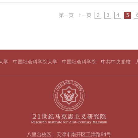
上形成的文化原创性、在多元文化交往交流交融中形成的文
元敏，浙江省人大常委会原副主任、浙江文史馆馆长、浙商
自主性和辐射力以及推动文化发展的自觉性和主动性。他认
大学党委原书记薛进文，天津市委宣传部副部长徐中，中国
化主体性起源、形成与演变的过程。当代中国文化主体性则
第一页
上一页
2
3
4
5
版社党委书记、社长赵剑英，中国社会科学院俄罗斯东欧中
不断推动马克思主义基本原理
书记、院长钟会兵，天津市委党校副校长丛屹等重要嘉宾及
南开大学原副校长、21世纪马克思主义研究院执行副院长
持。王伟光在致辞中指出，21世纪马克思主义研究院成立
为指导，积极推动马克思主义理论研究、学科建设和人才培
主义的学科、学术和话语
大学
中国社会科学院大学
中国社会科学院
中共中央党校
八里台校区：天津市南开区卫津路94号