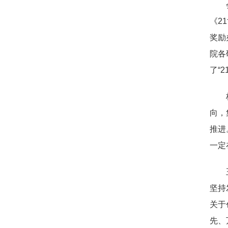
《2
奖励
院各
了“
向，
推进
一定
坚持
关于
先、